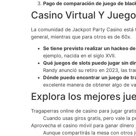
Pago de comparación de juego de black
Casino Virtual Y Jueg
La comunidad de Jackpot Party Casino está f
general, mientras que para otros es de 60x.
Se tiene previsto realizar un hackeo d
ejemplo, nacida en el siglo XVII.
Qué juegos de slots puedo jugar sin din
Randy anunció su retiro en 2023, las tra
Dónde puedo encontrar un juego de tr
excelente manera de obtener algo de va
Explora los mejores ju
Tragaperras online de casino para jugar grat
Cuando usas giros gratis, pero vale la pe
Aprovecha el casino móvil para ganar dinero
Aunque compartirás la mesa con otros ju