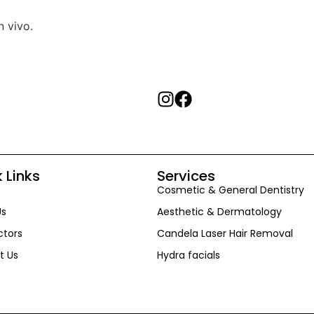
n vivo.
 Links
Services
Cosmetic & General Dentistry
Us
Aesthetic & Dermatology
ctors
Candela Laser Hair Removal
t Us
Hydra facials